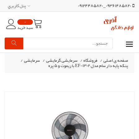
09361485820 _ 09124485820
پنل کاربري
0
سبد خرید
صفحه ی اصلی
/
فروشگاه
/
سرمایشی گرمایشی
/
سرمایشی
/
پنکه پایه دار سام مدل EF-1302 با ریموت و ۵ پره