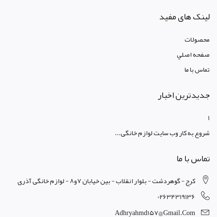
لینک های مفید
محصولات
صفحه اصلي
تماس با ما
جدیدترین اخبار
1
شروع به کار وب سایت لوازم خانگی...
تماس با ما
کرج - گوهردشت - بلوار انقلاب - بین خیابان 7و8 - لوازم خانگی آذری
02634319136
Adhryahmd157@gmail.com