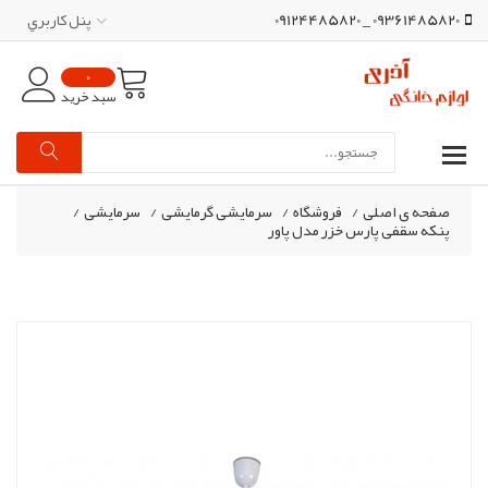
09361485820 _ 09124485820
پنل کاربري
0
سبد خرید
صفحه ی اصلی
/
فروشگاه
/
سرمایشی گرمایشی
/
سرمایشی
/
پنکه سقفی پارس خزر مدل پاور