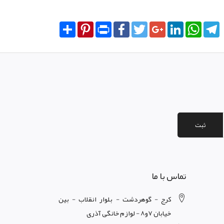
Share
Pinterest
Print
Facebook
Twitter
Google+
LinkedIn
WhatsA
T
ثبت
تماس با ما
کرج - گوهردشت - بلوار انقلاب - بین
خیابان 7و8 - لوازم خانگی آذری