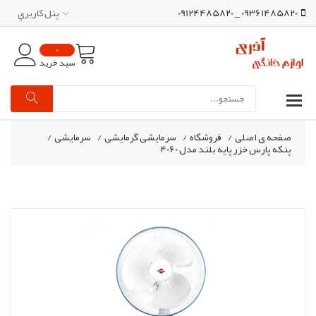
09361485820 _ 09124485820
پنل کاربري
0
سبد خرید
صفحه ی اصلی
/
فروشگاه
/
سرمایشی گرمایشی
/
سرمایشی
/
پنکه پارس خزر پایه بلند مدل 4060