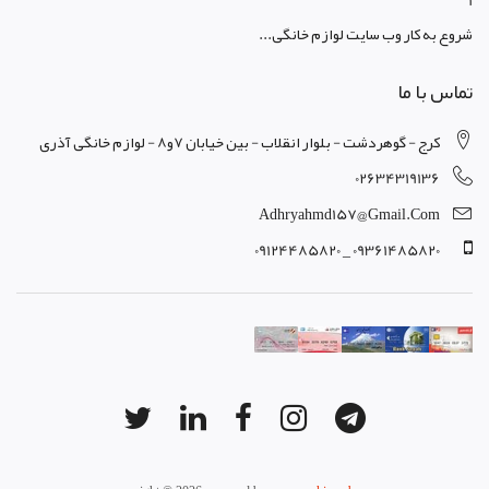
1
شروع به کار وب سایت لوازم خانگی...
تماس با ما
کرج - گوهردشت - بلوار انقلاب - بین خیابان 7و8 - لوازم خانگی آذری
02634319136
Adhryahmd157@gmail.com
09361485820 _ 09124485820