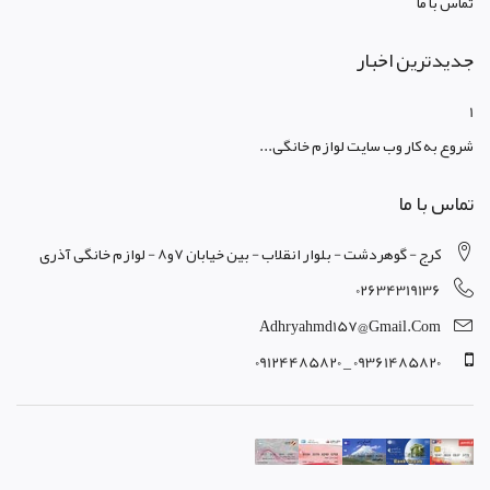
تماس با ما
جدیدترین اخبار
1
شروع به کار وب سایت لوازم خانگی...
تماس با ما
کرج - گوهردشت - بلوار انقلاب - بین خیابان 7و8 - لوازم خانگی آذری
02634319136
Adhryahmd157@gmail.com
09361485820 _ 09124485820