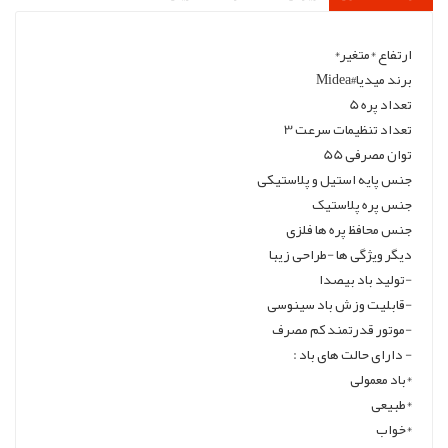
ارتفاع *متغیر*
برند میدیا#Midea
تعداد پره 5
تعداد تنظیمات سرعت 3
توان مصرفی 55
جنس پایه استیل و پلاستیکی
جنس پره پلاستیک
جنس محافظ پره ها فلزی
دیگر ویژگی ها -طراحی زیبا
-تولید باد بیصدا
-قابلیت وزش باد سینوسی
-موتور قدرتمند کم مصرف
- دارای حالت های باد :
*باد معمولی
*طبیعی
*خواب