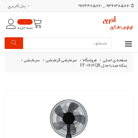
09361485820 _ 09124485820
پنل کاربري
0
سبد خرید
صفحه ی اصلی
/
فروشگاه
/
سرمایشی گرمایشی
/
سرمایشی
/
پنکه میدیا مدل FF-1616QR