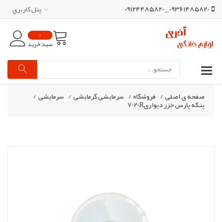
09361485820 _ 09124485820
پنل کاربري
0
سبد خرید
صفحه ی اصلی
/
فروشگاه
/
سرمایشی گرمایشی
/
سرمایشی
/
پنکه پارس خزر دیواری7020R