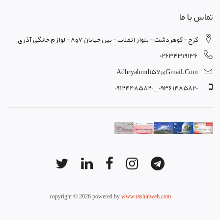
تماس با ما
کرج - گوهردشت - بلوار انقلاب - بین خیابان 7و8 - لوازم خانگی آذری
02634319136
Adhryahmd157@gmail.com
09361485820 _ 09124485820
copyright © 2026 powered by
www.rashinweb.com