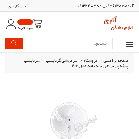
09361485820 _ 09124485820
پنل کاربري
0
سبد خرید
صفحه ی اصلی
/
فروشگاه
/
سرمایشی گرمایشی
/
سرمایشی
/
پنکه پارس خزر پایه بلند مدل 4010