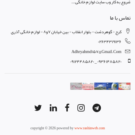
شروع به کار وب سایت لوازم خانگی...
تماس با ما
کرج - گوهردشت - بلوار انقلاب - بین خیابان 7و8 - لوازم خانگی آذری
02634319136
Adhryahmd157@gmail.com
09361485820 _ 09124485820
copyright © 2026 powered by
www.rashinweb.com