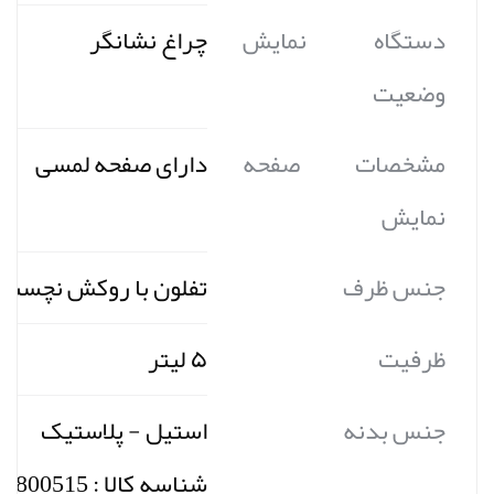
دستگاه نمایش
چراغ نشانگر
وضعیت
مشخصات صفحه
دارای صفحه لمسی
نمایش
جنس ظرف
تفلون با روکش نچسب
ظرفیت
۵ لیتر
جنس بدنه
استیل - پلاستیک
شناسه کالا : 2901278800515