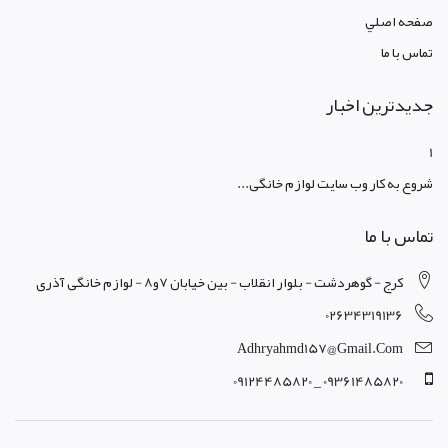
صفحه اصلي
تماس با ما
جدیدترین اخبار
1
شروع به کار وب سایت لوازم خانگی...
تماس با ما
کرج - گوهردشت - بلوار انقلاب - بین خیابان 7و8 - لوازم خانگی آذری
02634319136
Adhryahmd157@gmail.com
09361485820 _ 09124485820