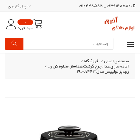
09361485820 _ 09124485820
پنل کاربري
0
سبد خرید
صفحه ی اصلی
/
فروشگاه
/
آماده سازی غذا: چرخ گوشت،غذاساز،مخلوط کن و..
/
زودپز تولیپس مدل PC-A443