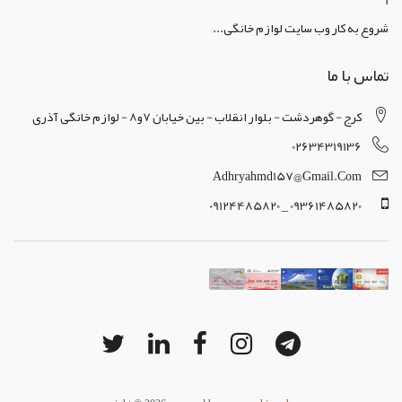
1
شروع به کار وب سایت لوازم خانگی...
تماس با ما
کرج - گوهردشت - بلوار انقلاب - بین خیابان 7و8 - لوازم خانگی آذری
02634319136
Adhryahmd157@gmail.com
09361485820 _ 09124485820