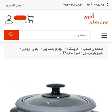
09361485820 _ 09124485820
پنل کاربري
0
سبد خرید
صفحه ی اصلی
/
فروشگاه
/
لوازم پخت وپز
/
پلوپز ، زودپز
/
پلوپز پارس خزر 2 نفره مدل 61TS