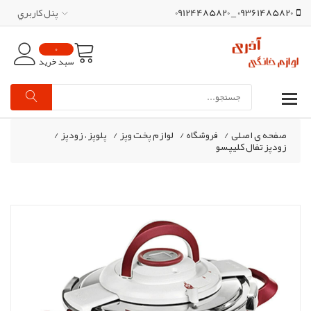
09361485820 _ 09124485820
پنل کاربري
0
سبد خرید
صفحه ی اصلی
/
فروشگاه
/
لوازم پخت وپز
/
پلوپز ، زودپز
/
زودپز تفال کلیپسو