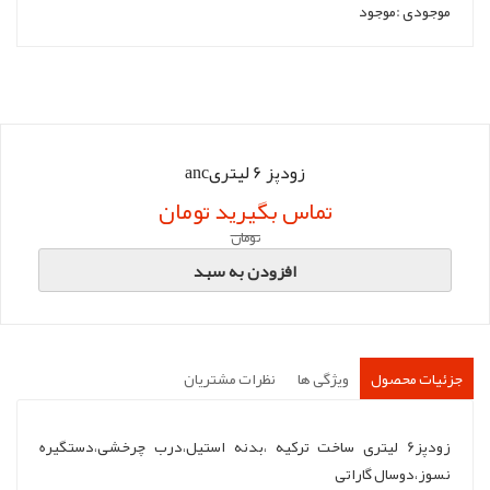
موجودی :
موجود
زودپز 6 لیتریanc
تماس بگیرید تومان
تومان
افزودن به سبد
جزئیات محصول
ویژگی ها
نظرات مشتریان
زودپز6 لیتری ساخت ترکیه ،بدنه استیل،درب چرخشی،دستگیره
نسوز،دوسال گاراتی