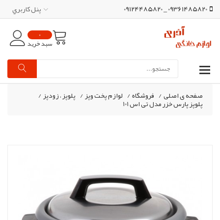
09361485820 _ 09124485820
پنل کاربري
0
سبد خرید
صفحه ی اصلی
/
فروشگاه
/
لوازم پخت وپز
/
پلوپز ، زودپز
/
پلوپز پارس خزر مدل تی اس 101