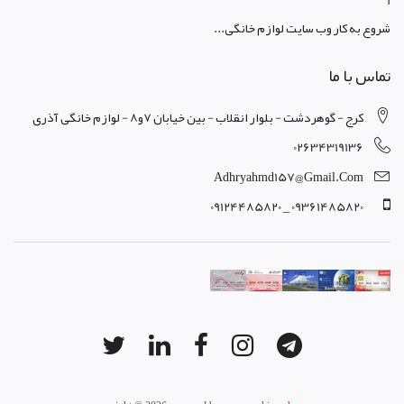
1
شروع به کار وب سایت لوازم خانگی...
تماس با ما
کرج - گوهردشت - بلوار انقلاب - بین خیابان 7و8 - لوازم خانگی آذری
02634319136
Adhryahmd157@gmail.com
09361485820 _ 09124485820