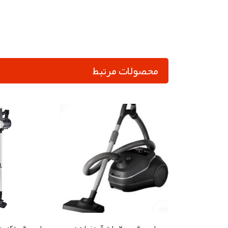
محصولات مرتبط
جاروبرقی 2000 وات آردزیا مدل AVC-CV20BK
جاروبرقی تکنو Te‑1706