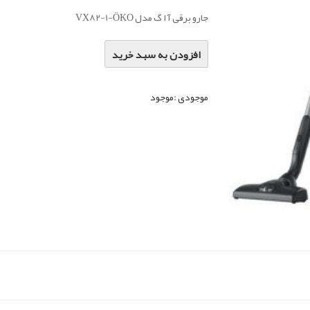
جارو برقی آ ا گ مدل VX82-1-ÖKO
افزودن به سبد خرید
موجودی :
موجود