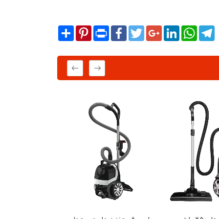
Share
Pinterest
Print
Facebook
Twitter
Google+
LinkedIn
WhatsA
T
جاروبرقی پاکشوما 2500 وات PVC5015
جاروبرقی مخزن دار دوو مدل DVC-ES21BS