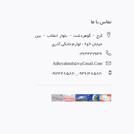
تماس با ما
کرج - گوهردشت - بلوار انقلاب - بین
خیابان 7و8 - لوازم خانگی آذری
02634319136
Adhryahmd157@gmail.com
09361485820 _ 09124485820