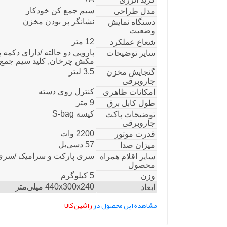
سیم جمع کن خودکار
مدل طراحی
نشانگر پر بودن مخزن
دستگاه نمایش
وضعیت
12 متر
شعاع عملکرد
پارویی دو حالته /دارای دکمه پ
سایر توضیحات
مکش چرخان, کلید سیم جمع 
3.5 لیتر
گنجایش مخزن
جاروبرقی
کنترل روی دسته
امکانات ظاهری
9 متر
طول کابل برق
کیسه S-bag
توضیحات پاکت
جاروبرقی
2200 وات
قدرت موتور
57 دسی‌بل
میزان صدا
سری پارکت و سرامیک /سری 
سایر اقلام همراه
محصول
5 کیلوگرم
وزن
440x300x240 میلی‌متر
ابعاد
مشاهده این محصول در
راشین کالا