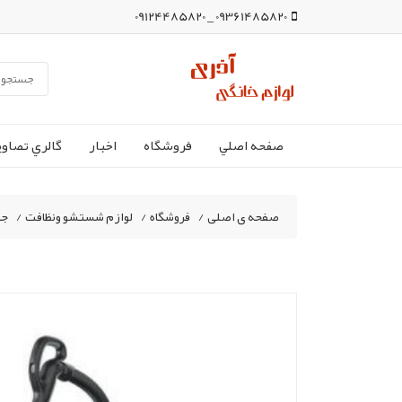
09361485820 _ 09124485820
صفحه اصلي
فروشگاه
اخبار
گالري تصاوي
صفحه ی اصلی
/
فروشگاه
/
لوازم شستشو ونظافت
/
جا