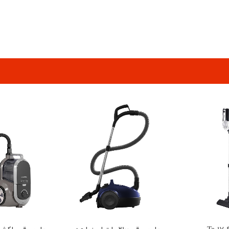
pp
elegram
جارو برقی 2100 وات اسنوا مدل SVC-RL24