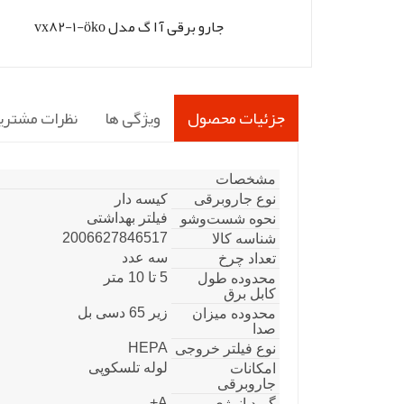
جارو برقی آ ا گ مدل vx82-1-öko
جزئیات محصول
ویژگی ها
نظرات مشتری
مشخصات
نوع جاروبرقی
کیسه دار
فیلتر بهداشتی
نحوه شست‌وشو
2006627846517
شناسه کالا
سه عدد
تعداد چرخ
5 تا 10 متر
محدوده طول
کابل برق
زیر 65 دسی بل
محدوده میزان
صدا
HEPA
نوع فیلتر خروجی
لوله تلسکوپی
امکانات
جاروبرقی
A+
گرید انرژی