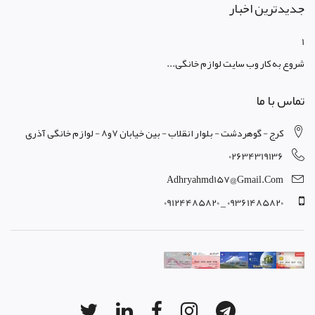
جدیدترین اخبار
1
شروع به کار وب سایت لوازم خانگی...
تماس با ما
کرج - گوهردشت - بلوار انقلاب - بین خیابان 7و8 - لوازم خانگی آذری
02634319136
Adhryahmd157@gmail.com
09361485820 _ 09124485820