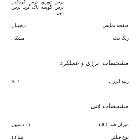
برس توربو, برس گردگیر,
برس گوشه پاک کن, برس
مبل
صفحه نمایش
دیجیتال
رنگ بدنه
مشکی
مشخصات انرژی و عملکرد
رتبه انرژی
+++A
مشخصات فنی
میزان صدا (db)
75 دسیبل
نوع فیلتر
هپا 13