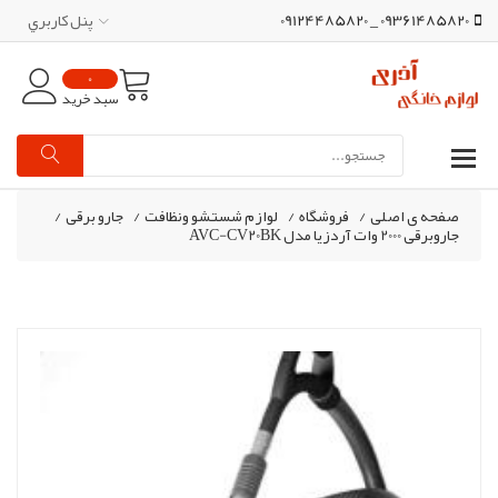
09361485820 _ 09124485820
پنل کاربري
0
سبد خرید
صفحه ی اصلی
/
فروشگاه
/
لوازم شستشو ونظافت
/
جارو برقی
/
جاروبرقی 2000 وات آردزیا مدل AVC-CV20BK