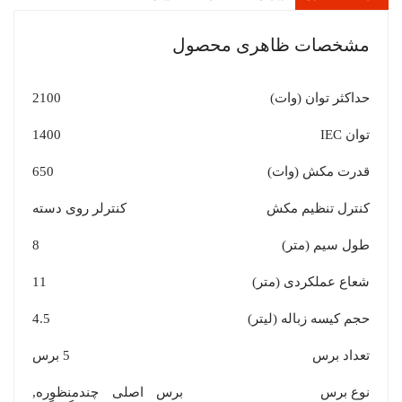
مشخصات ظاهری محصول
حداکثر توان (وات)
2100
توان IEC
1400
قدرت مکش (وات)
650
کنترل تنظیم مکش
کنترلر روی دسته
طول سیم (متر)
8
شعاع عملکردی (متر)
11
حجم کیسه زباله (لیتر)
4.5
تعداد برس
5 برس
نوع برس
برس اصلی چندمنظوره,