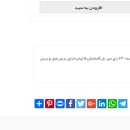
افزودن به سبد
قدرت موتور 1800 وات،کیسه دار،وزن7.8 کیلوگرم،لوله تلسکوپی،فیلتر هپا،فیلتر بهداشتی،لوله کنفی،طول کابل 13 متر،شعاع جارو 15 متر،میزان صدا 74 دی سی بل،گنجایش 5 لیتردارای برس مبل و برس
Share
Pinterest
Print
Facebook
Twitter
Google+
LinkedIn
WhatsA
T