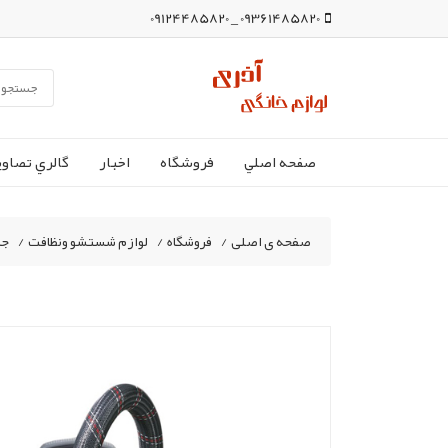
09361485820 _ 09124485820
صفحه اصلي
فروشگاه
اخبار
گالري تصاوي
صفحه ی اصلی
/
فروشگاه
/
لوازم شستشو ونظافت
/
جا