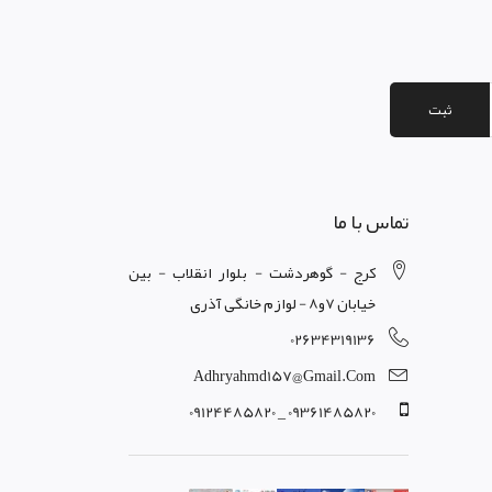
ثبت
تماس با ما
کرج - گوهردشت - بلوار انقلاب - بین
خیابان 7و8 - لوازم خانگی آذری
02634319136
Adhryahmd157@gmail.com
09361485820 _ 09124485820