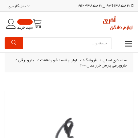
09361485820 _ 09124485820
پنل کاربري
0
سبد خرید
صفحه ی اصلی
/
فروشگاه
/
لوازم شستشو ونظافت
/
جارو برقی
/
جاروبرقی پارس خزر مدل 2000