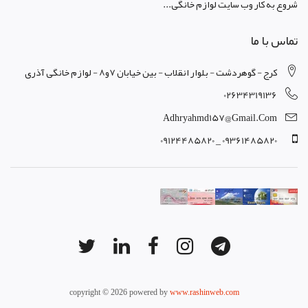
شروع به کار وب سایت لوازم خانگی...
تماس با ما
کرج - گوهردشت - بلوار انقلاب - بین خیابان 7و8 - لوازم خانگی آذری
02634319136
Adhryahmd157@gmail.com
09361485820 _ 09124485820
copyright © 2026 powered by
www.rashinweb.com