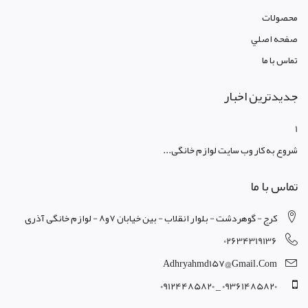
محصولات
صفحه اصلي
تماس با ما
جدیدترین اخبار
1
شروع به کار وب سایت لوازم خانگی...
تماس با ما
کرج - گوهردشت - بلوار انقلاب - بین خیابان 7و8 - لوازم خانگی آذری
02634319136
Adhryahmd157@gmail.com
09361485820 _ 09124485820