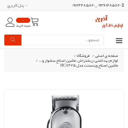
09361485820 _ 09124485820
پنل کاربري
0
سبد خرید
صفحه ی اصلی
/
فروشگاه
/
لوازم بهداشتی:ریشتراش ،ماشین اصلاح،سشوار و...
/
ماشین اصلاح وینسنت مدل HC7425