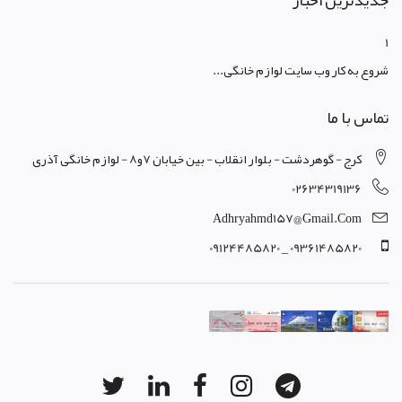
جدیدترین اخبار
1
شروع به کار وب سایت لوازم خانگی...
تماس با ما
کرج - گوهردشت - بلوار انقلاب - بین خیابان 7و8 - لوازم خانگی آذری
02634319136
Adhryahmd157@gmail.com
09361485820 _ 09124485820