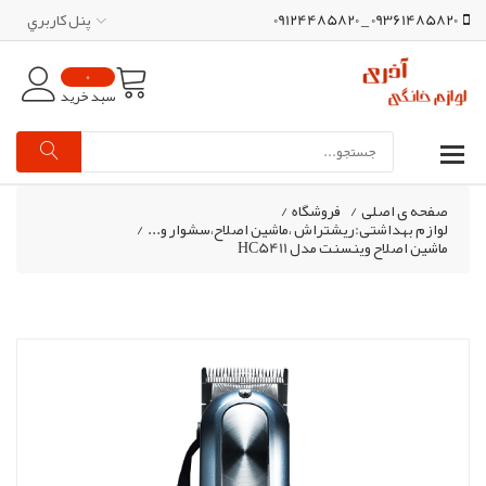
09361485820 _ 09124485820
پنل کاربري
0
سبد خرید
صفحه ی اصلی
/
فروشگاه
/
لوازم بهداشتی:ریشتراش ،ماشین اصلاح،سشوار و...
/
ماشین اصلاح وینسنت مدل HC5411