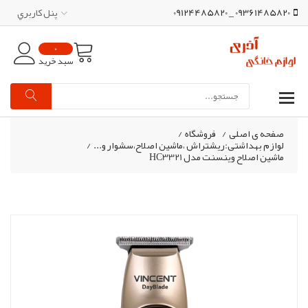
09361485820 _ 09124485820
پنل کاربري
0
سبد خرید
صفحه ی اصلی
/
فروشگاه
/
لوازم بهداشتی:ریشتراش ،ماشین اصلاح،سشوار و...
/
ماشین اصلاح وینسنت مدل HC3321