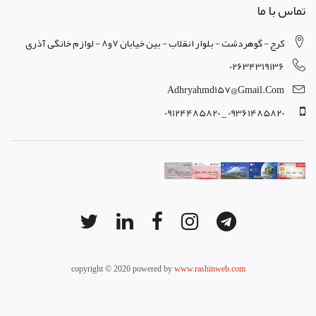
تماس با ما
کرج - گوهردشت - بلوار انقلاب - بین خیابان 7و8 - لوازم خانگی آذری
02634319136
Adhryahmd157@gmail.com
09361485820 _ 09124485820
copyright © 2026 powered by
www.rashinweb.com