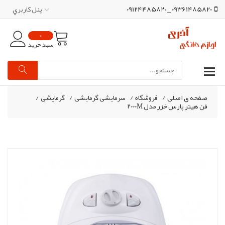
09361485820 _ 09124485820
پنل کاربري
0
سبد خرید
صفحه ی اصلی
/
فروشگاه
/
سرمایشی گرمایشی
/
گرمایشی
/
فن هیتر پارس خزر مدل 2000M