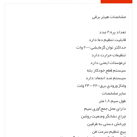
مشخصات هیتر برقی
تعداد پره:2 عدد
قابلیت تنظیم دما:دارد
حداکثر توان گرمایشی:2000 وات
تنظیمات حرارت:دارد
ترموستات ایمنی:دارد
سیستم قطع خودکار:بله
سیستم ضد انجماد:دارد
ولتاژ ورودی برق:220-240 ولت
سایر مشخصات
طول سیم 1.8 متر
دارای محل جمع‌آوری سیم
چراغ نشانگر وضعیت روشن
چرخش دستی به طرفین
پیچ تنظیم سرعت فن