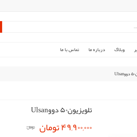
ر
وبلاگ
درباره ما
تماس با ما
Ul
تلویزیون50 دووUlsan
49,900,000 تومان
تومان