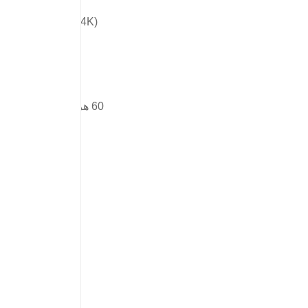
Ultra HD (4K)
8.3
دارد
60 هرتز MEMC
16:9
دارد
5
ندارد
10 بیت
دارد
HDR10