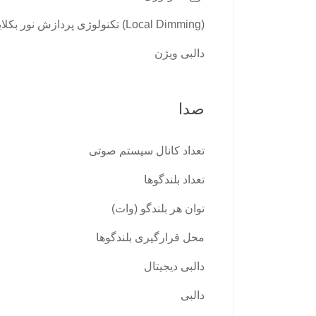
(Local Dimming) تکنولوژی پردازش نور بکلایت
دالبی ویژن
صدا
تعداد کانال سیستم صوتی
تعداد بلندگوها
توان هر بلندگو (وات)
محل قرارگیری بلندگوها
دالبی دیجیتال
دالبی