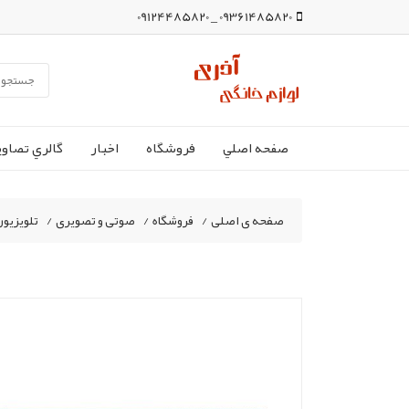
09361485820 _ 09124485820
صفحه اصلي
فروشگاه
اخبار
گالري تصاوي
صفحه ی اصلی
/
فروشگاه
/
صوتی و تصویری
/
تلویزیون50 دووsan