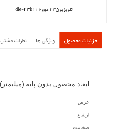
تلویزیون43 دووdle-43k4410
جزئیات محصول
ویژگی ها
نظرات مشتری
ابعاد محصول بدون پایه (میلیمتر)
عرض
ارتفاع
ضخامت