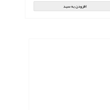
افزودن به سبد
1113
653
80