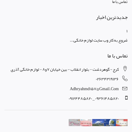
تماس با ما
جدیدترین اخبار
1
شروع به کار وب سایت لوازم خانگی...
تماس با ما
کرج - گوهردشت - بلوار انقلاب - بین خیابان 7و8 - لوازم خانگی آذری
02634319136
Adhryahmd157@gmail.com
09361485820 _ 09124485820