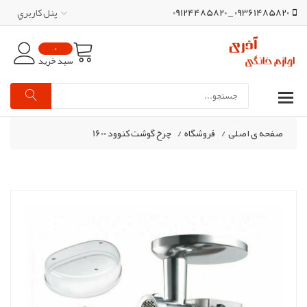
09361485820 _ 09124485820
پنل کاربري
0
سبد خرید
صفحه ی اصلی
/
فروشگاه
/
چرخ گوشت کنوود 1600