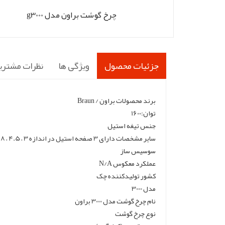
چرخ گوشت براون مدل g3000
جزئیات محصول
ویژگی ها
نظرات مشتری
برند محصولات براون / Braun
توان:1600
جنس تیغه استیل
سایر مشخصات دارای 3 صفحه استیل در اندازه 3 ، 4.5 ، 8 میلیمتری - دارای سری مخصوص جهت تهیه سوسیس و کالباس
سوسیس ساز
عملکرد معکوس N/A
کشور تولید‎کننده چک
مدل 3000
نام چرخ گوشت مدل 3000 براون
نوع چرخ گوشت