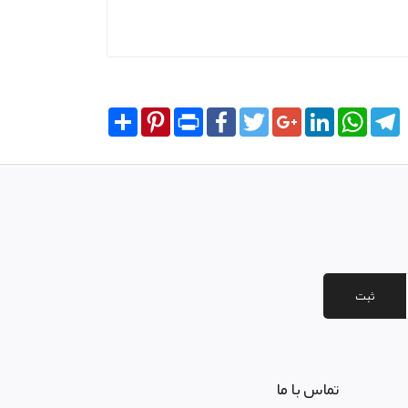
Share
Pinterest
Print
Facebook
Twitter
Google+
LinkedIn
WhatsA
T
ثبت
تماس با ما