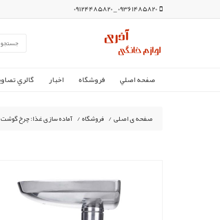
09361485820 _ 09124485820
صفحه اصلي
فروشگاه
اخبار
گالري تصاوي
صفحه ی اصلی
/
فروشگاه
/
آماده سازی غذا: چرخ گوشت،غ