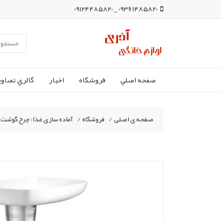
09361485820 _ 09124485820
صفحه اصلي
فروشگاه
اخبار
گالري تصاوي
صفحه ی اصلی
/
فروشگاه
/
آماده سازی غذا: چرخ گوشت،غ