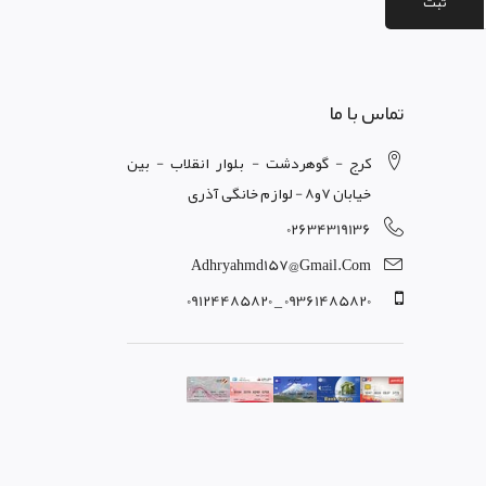
ثبت
تماس با ما
کرج - گوهردشت - بلوار انقلاب - بین
خیابان 7و8 - لوازم خانگی آذری
02634319136
Adhryahmd157@gmail.com
09361485820 _ 09124485820