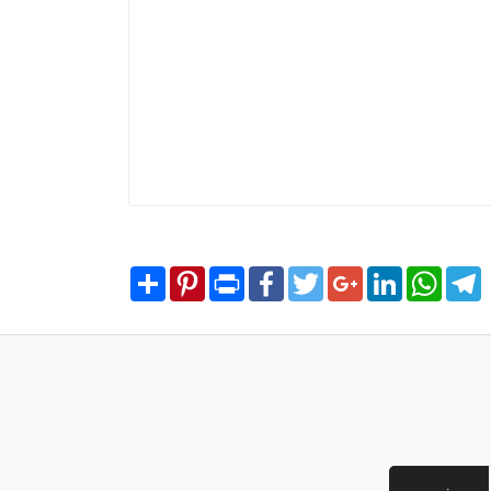
Share
Pinterest
Print
Facebook
Twitter
Google+
LinkedIn
WhatsA
T