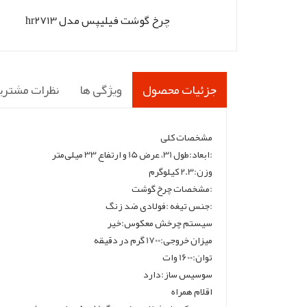
چرخ گوشت فیلیپس مدل hr2713
جزئیات محصول
ویژگی ها
نظرات مشتری
مشخصات کلی
:ابعاد:طول 31، عرض 15 و ارتفاع 33 میلی‌متر
وزن:2.3 کیلو‌گرم
:مشخصات چرخ گوشت
:جنس تیغه :فولادی ضد زنگ
سیستم چرخش معکوس:خیر
میزان خروجی:1700 گرم در دقیقه
توان:1600 وات
سوسیس ساز:دارد
اقلام همراه