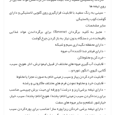
روی تیغه ها
- سینی به رنگ سفید با قابلیت قرارگیری روی گلویی لاستیکی و دارای
گوشت کوب پلاستیکی
سایر مشخصات
- مجهز به کلید برگردان (Reverse) برای برگرداندن مواد غذایی
باقیمانده در دستگاه بدون نیاز به باز کردن چرخ گوشت
- دارای محفظه نگهداری سیم و شبکه
- دارای فیلتر جدا کننده آب میوه
- خرد کن و مخلوط کن
- قابلیت آب گیری میوه های مختلف از قبیل لیمو ترش، انار، هویج، سیب،
گلابی، کیوی، انگور، غوره و...
- قابلیت خرد کردن پیاز و سیب زمینی خام به صورت مجزا یا مخلوط
- قابلیت خرد و مخلوط نمودن فرم های مختلف ماکارونی و رشته
- دارای تیغه برشی(ریز و درشت) و ورقه ای جهت برش چیپسی مناسب
برای رنده کردن سیب زمینی(خام/پخته)، هویج(خام/پخته)، سیب، خیار،
خیارشور، شلغم و سایر میوه های سفت
- دارای تیغه برشی خردکن ریز(پوره ساز) مناسب برای پوره کردن سیب