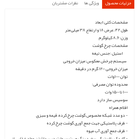
جزئیات محصول
ویژگی ها
نظرات مشتریان
مشخصات کلی:ابعاد
طول 42، عرض 18 و ارتفاع 38 میلی‌متر
وزن:8.6 کیلو‌گرم
مشخصات چرخ گوشت
استیل :جنس تیغه
سیستم چرخش معکوس:میزان خروجی
میزان خروجی 1200 گرم در دقیقه
توان 1000وات
محدوده توان مصرفی:
1000 تا 1500 وات
سوسیس ساز دارد
اقلام همراه
- دو عدد شبکه مخصوص گوشت چرخ کرده، قیمه و سبزی
- ظرف پلاستیکی جهت جمع آوری گوشت چرخ کرده
- ظرف جمع آوری آب میوه
- کاردک پلاستیکی سفید رنگ جهت سهولت در برداشتن مواد غذایی از