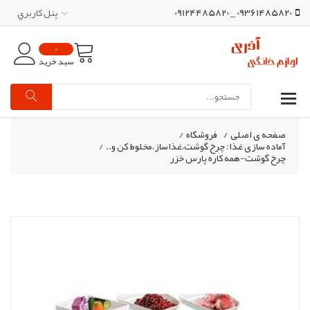
09361485820 _ 09124485820
پنل کاربري
0
سبد خرید
صفحه ی اصلی
/
فروشگاه
/
آماده سازی غذا: چرخ گوشت،غذاساز،مخلوط کن و..
/
چرخ گوشت-همه کاره پارس خزر