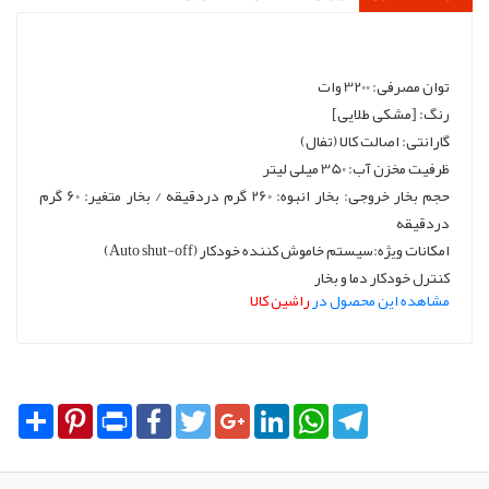
توان مصرفی: 3200 وات
رنگ: [مشکی طلایی]
گارانتی: اصالت کالا (تفال)
ظرفیت مخزن آب: 350 میلی لیتر
حجم بخار خروجی: بخار انبوه: 260 گرم دردقیقه / بخار متغیر: 60 گرم
دردقیقه
امکانات ویژه:سیستم خاموش کننده خودکار (Auto shut-off)
کنترل خودکار دما و بخار
مشاهده این محصول در
راشین کالا
Share
Pinterest
Print
Facebook
Twitter
Google+
LinkedIn
WhatsApp
Telegram