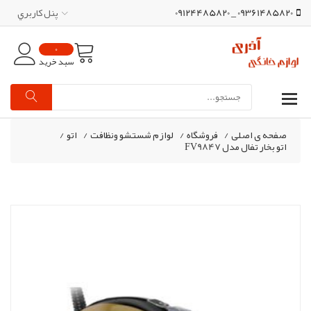
09361485820 _ 09124485820
پنل کاربري
0
سبد خرید
صفحه ی اصلی
/
فروشگاه
/
لوازم شستشو ونظافت
/
اتو
/
اتو بخار تفال مدل FV9847