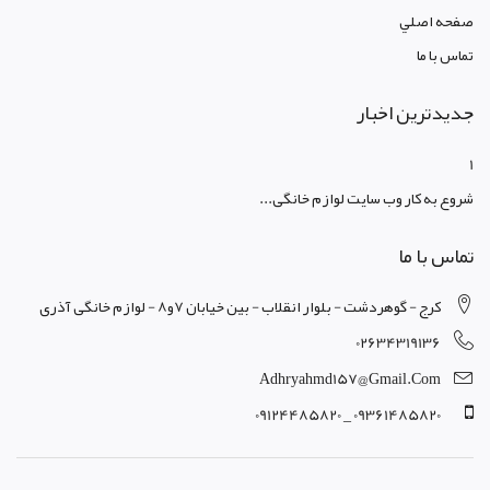
صفحه اصلي
تماس با ما
جدیدترین اخبار
1
شروع به کار وب سایت لوازم خانگی...
تماس با ما
کرج - گوهردشت - بلوار انقلاب - بین خیابان 7و8 - لوازم خانگی آذری
02634319136
Adhryahmd157@gmail.com
09361485820 _ 09124485820