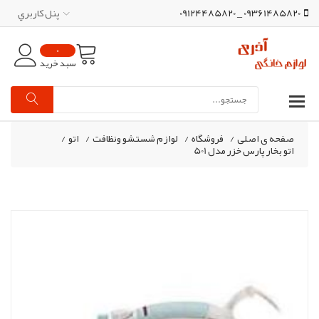
09361485820 _ 09124485820
پنل کاربري
0
سبد خرید
صفحه ی اصلی
/
فروشگاه
/
لوازم شستشو ونظافت
/
اتو
/
اتو بخار پارس خزر مدل 501