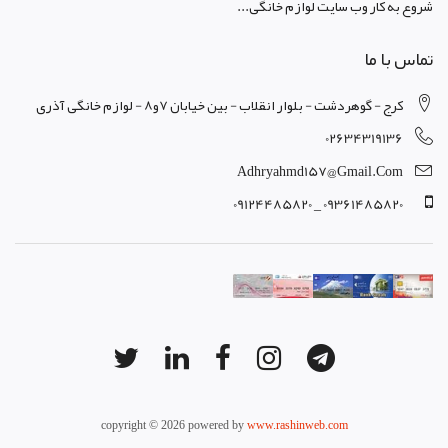
شروع به کار وب سایت لوازم خانگی...
تماس با ما
کرج - گوهردشت - بلوار انقلاب - بین خیابان 7و8 - لوازم خانگی آذری
02634319136
Adhryahmd157@gmail.com
09361485820 _ 09124485820
copyright © 2026 powered by
www.rashinweb.com