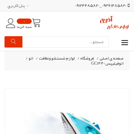
09361485820 _ 09124485820
پنل کاربري
0
سبد خرید
صفحه ی اصلی
/
فروشگاه
/
لوازم شستشو ونظافت
/
اتو
/
اتوفیلیپس GC1440