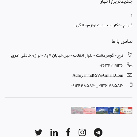
جدیدترین اخبار
1
شروع به کار وب سایت لوازم خانگی...
تماس با ما
کرج - گوهردشت - بلوار انقلاب - بین خیابان 7و8 - لوازم خانگی آذری
02634319136
Adhryahmd157@gmail.com
09361485820 _ 09124485820