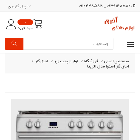
09361485820 _ 09124485820
پنل کاربري
0
سبد خرید
صفحه ی اصلی
/
فروشگاه
/
لوازم پخت وپز
/
اجاق گاز
/
اجاق گاز اسنوا مدل آترینا