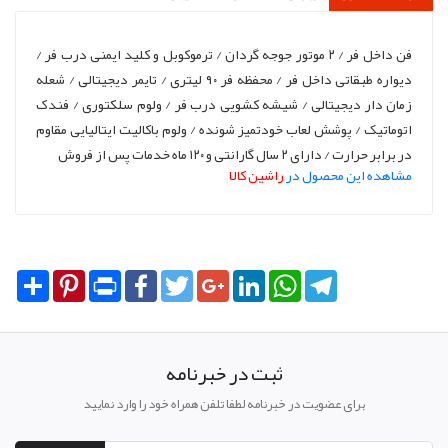
فن داخل فر / ۲ موتور جوجه گردان / ترموکوبل و کلید ایمنی درب فر /
دیواره طبقاتی داخل فر / محفظه فر ۹۰ لیتری / تایمر دیجیتالی / شعله
زمان دار دیجیتالی / شیشه کشویی درب فر / ولوم سلکتوری / فندک
اتوماتیک / پوشش لعاب خودتمیز شونده / ولوم باکالیت ایتالیایی مقاوم
در برابر حرارت / دارای ۲ سال گارانتی و ۱۲۰ ماه خدمات پس از فروش
مشاهده این محصول در
راشین کالا
Share
Pinterest
Print
Facebook
Twitter
Google+
LinkedIn
WhatsApp
Telegram
ثبت در خبرنامه
برای عضویت در خبرنامه لطفا تلفن همراه خود را وارد نمایید