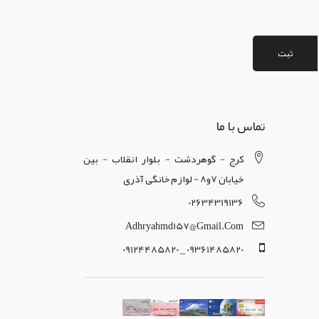
ثبت
تماس با ما
کرج - گوهردشت - بلوار انقلاب - بین
خیابان 7و8 - لوازم خانگی آذری
02634319136
Adhryahmd157@gmail.com
09361485820 _ 09124485820