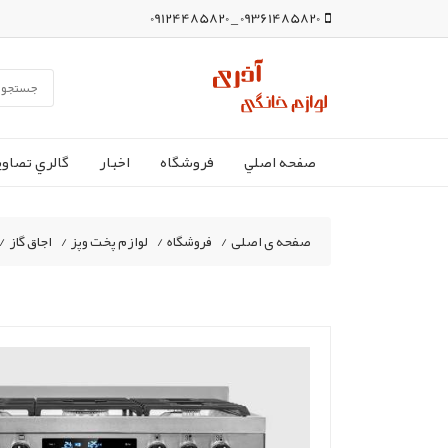
09361485820 _ 09124485820
صفحه اصلي
فروشگاه
اخبار
گالري تصاوي
صفحه ی اصلی
/
فروشگاه
/
لوازم پخت وپز
/
اجاق گاز
/