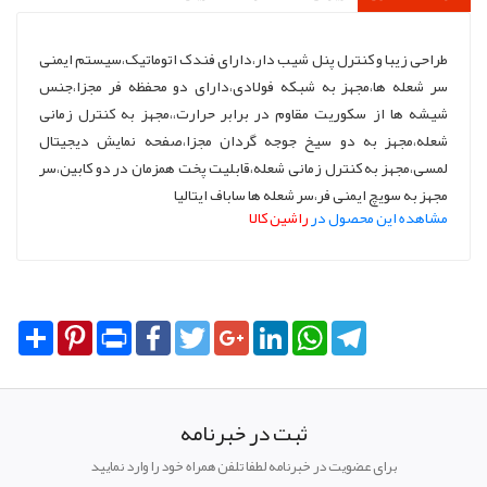
طراحی زیبا و کنترل پنل شیب دار،دارای فندک اتوماتیک،سیستم ایمنی
سر شعله ها،مجهز به شبکه فولادی،دارای دو محفظه فر مجزا،جنس
شیشه ها از سکوریت مقاوم در برابر حرارت،،مجهز به کنترل زمانی
شعله،مجهز به دو سیخ جوجه گردان مجزا،صفحه نمایش دیجیتال
لمسی،مجهز به کنترل زمانی شعله،قابلیت پخت همزمان در دو کابین،سر
مجهز به سویچ ایمنی فر،سر شعله ها ساباف ایتالیا
مشاهده این محصول در
راشین کالا
Share
Pinterest
Print
Facebook
Twitter
Google+
LinkedIn
WhatsApp
Telegram
ثبت در خبرنامه
برای عضویت در خبرنامه لطفا تلفن همراه خود را وارد نمایید