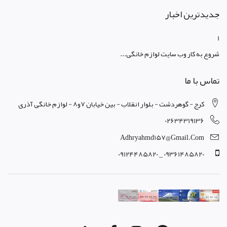
جدیدترین اخبار
1
شروع به کار وب سایت لوازم خانگی...
تماس با ما
کرج - گوهردشت - بلوار انقلاب - بین خیابان 7و8 - لوازم خانگی آذری
02634319136
Adhryahmd157@gmail.com
09361485820 _ 09124485820