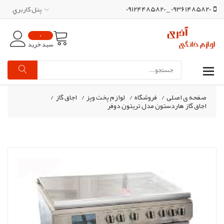
09361485820 _ 09124485820
پنل کاربري
0
سبد خرید
صفحه ی اصلی
/
فروشگاه
/
لوازم پخت وپز
/
اجاق گاز
/
اجاق گاز هاردستون مدل تریتون دوفر