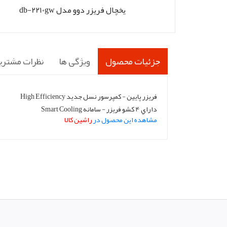
یخچال فریزر دوو مدل db-2210gw
جزئیات محصول
ویژگی ها
نظرات مشتری
فریزر پایین - کمپرسور نسل جدید High Efficiency
داراي 4 کشو فریزر - سامانه Smart Cooling
مشاهده این محصول در
راشین کالا