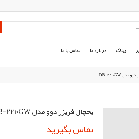
ر
وبلاگ
درباره ما
تماس با ما
 مدل DB-2210GW
یخچال فریزر دوو مدل DB-2210GW
تماس بگیرید