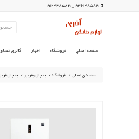
09361485820 _ 09124485820
صفحه اصلي
فروشگاه
اخبار
گالري تصاوي
صفحه ی اصلی
/
فروشگاه
/
یخچال وفریزر
/
یخچال فریزر دوو