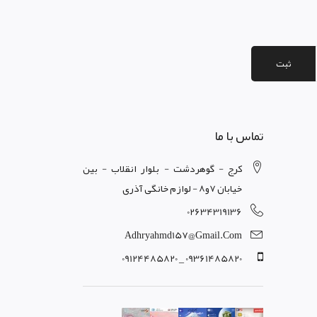
ثبت
تماس با ما
کرج - گوهردشت - بلوار انقلاب - بین
خیابان 7و8 - لوازم خانگی آذری
02634319136
Adhryahmd157@gmail.com
09361485820 _ 09124485820