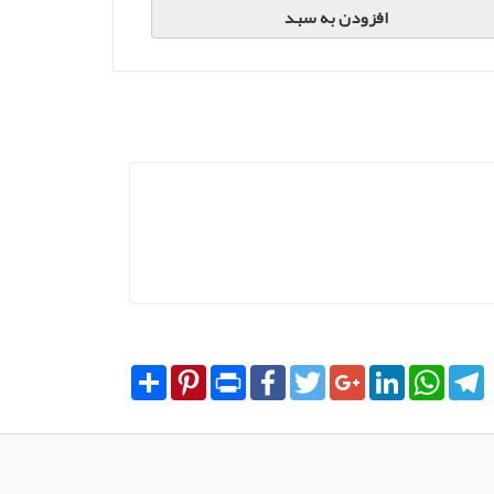
افزودن به سبد
Share
Pinterest
Print
Facebook
Twitter
Google+
LinkedIn
WhatsA
T