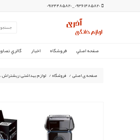
09361485820 _ 09124485820
صفحه اصلي
فروشگاه
اخبار
گالري تصاوي
صفحه ی اصلی
/
فروشگاه
/
لوازم بهداشتی:ریشتراش ،ما