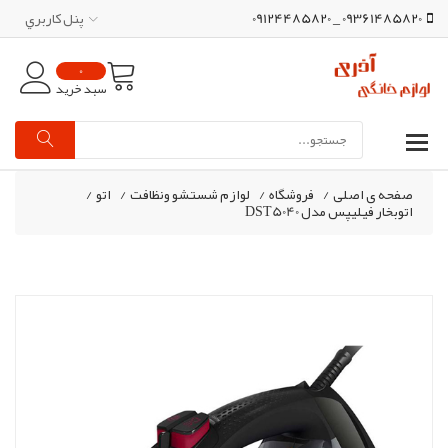
09361485820 _ 09124485820
پنل کاربري
0
سبد خرید
صفحه ی اصلی
/
فروشگاه
/
لوازم شستشو ونظافت
/
اتو
/
اتوبخار فیلیپس مدل DST5040