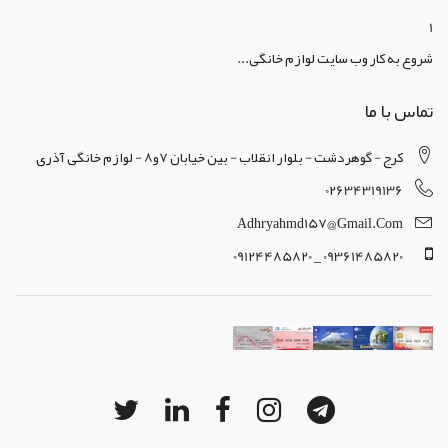
1
شروع به کار وب سایت لوازم خانگی...
تماس با ما
کرج - گوهردشت - بلوار انقلاب - بین خیابان 7و8 - لوازم خانگی آذری
02634319136
Adhryahmd157@gmail.com
09361485820 _ 09124485820