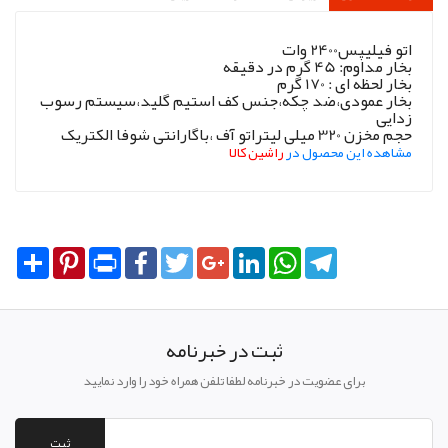
اتو فیلیپس
2400 وات
بخار مداوم: 45 گرم در دقیقه
بخار لحظه ای : 170 گرم
بخار عمودی،ضد چکه،جنس کف استیم گلید،سیستم رسوب
زدایی
حجم مخزن 320 میلی لیتراتو آف ،باگارانتی شوفا الکتریک
مشاهده این محصول در
راشین کالا
Share
Pinterest
Print
Facebook
Twitter
Google+
LinkedIn
WhatsApp
Telegram
ثبت در خبرنامه
برای عضویت در خبرنامه لطفا تلفن همراه خود را وارد نمایید
ثبت