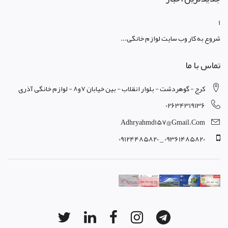
1
شروع به کار وب سایت لوازم خانگی...
تماس با ما
کرج - گوهردشت - بلوار انقلاب - بین خیابان 7و8 - لوازم خانگی آذری
02634319136
Adhryahmd157@gmail.com
09361485820 _ 09124485820