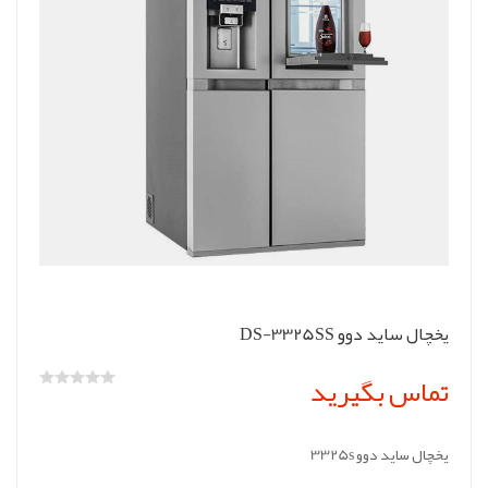
یخچال ساید دوو DS-3325SS
تماس بگیرید
یخچال ساید دوو 3325s