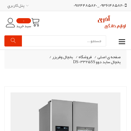
09361485820 _ 09124485820
پنل کاربري
0
سبد خرید
صفحه ی اصلی
/
فروشگاه
/
یخچال وفریزر
/
یخچال ساید دوو DS-3325SS