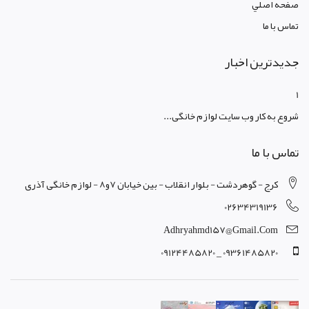
صفحه اصلي
تماس با ما
جدیدترین اخبار
1
شروع به کار وب سایت لوازم خانگی...
تماس با ما
کرج - گوهردشت - بلوار انقلاب - بین خیابان 7و8 - لوازم خانگی آذری
02634319136
Adhryahmd157@gmail.com
09361485820 _ 09124485820