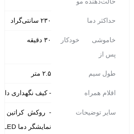
حالت‌دهنده مو
حداکثر دما
۲۳۰ سانتی‌گراد
خاموشی خودکار
۳۰ دقیقه
پس از
طول سیم
۲.۵ متر
اقلام همراه
- کیف نگهداری دارا
سایر توضیحات
- روکش کراتین -
نمایشگر دما LED - گرم شدن سریع - قابل استفاده برای فر کردن مو