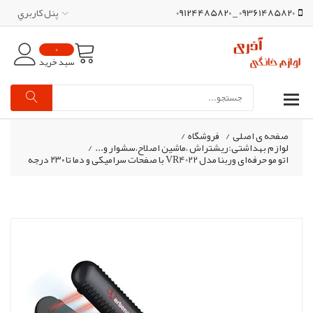
09361485820 _ 09124485820
پنل کاربري
0
سبد خرید
صفحه ی اصلی
/
فروشگاه
/
لوازم بهداشتی:ریشتراش ،ماشین اصلاح،سشوار و...
/
اتو مو حرفه‌ای وربنا مدل VR4022 با صفحات سرامیکی و دما تا ۲۳۰ درجه