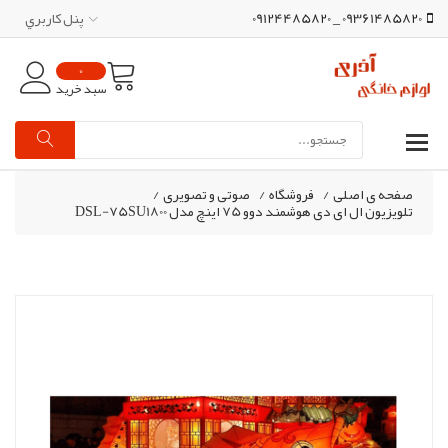
09361485820 _ 09124485820
پنل کاربري
0
سبد خرید
صفحه ی اصلی
/
فروشگاه
/
صوتی و تصویری
/
تلویزیون ال ای دی هوشمند دوو 75 اینچ مدل DSL-75SU1800