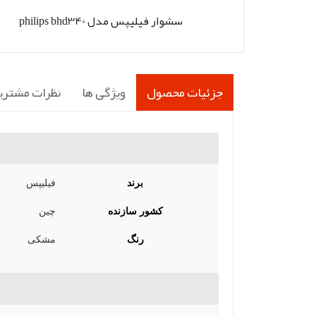
سشوار فیلیپس مدل philips bhd340
جزئیات محصول
ویژگی ها
نظرات مشتری
برند
فیلیپس
کشور سازنده
چین
رنگ
مشکی