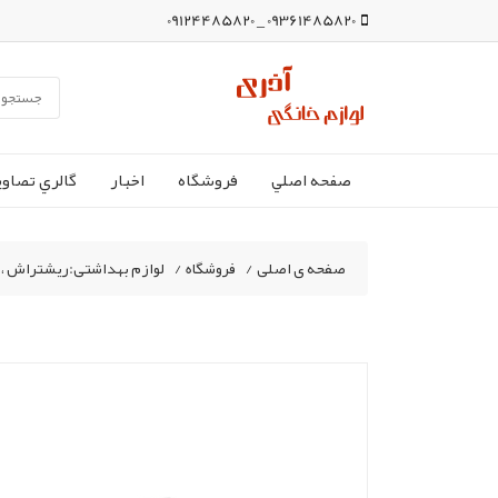
09361485820 _ 09124485820
صفحه اصلي
فروشگاه
اخبار
گالري تصاوي
صفحه ی اصلی
/
فروشگاه
/
لوازم بهداشتی:ریشتراش ،ما