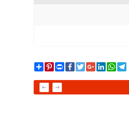
Share
Pinterest
Print
Facebook
Twitter
Google+
LinkedIn
WhatsA
T