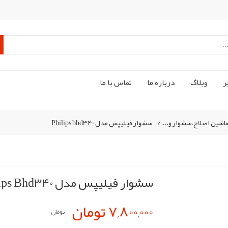
ر
وبلاگ
درباره ما
تماس با ما
شین اصلاح،سشوار و...
/
سشوار فیلیپس مدل Philips bhd340
سشوار فیلیپس مدل Philips Bhd340
7,800,000 تومان
تومان