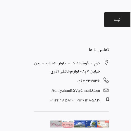
ثبت
تماس با ما
کرج - گوهردشت - بلوار انقلاب - بین
خیابان 7و8 - لوازم خانگی آذری
02634319136
Adhryahmd157@gmail.com
09361485820 _ 09124485820