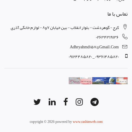
تماس با ما
کرج - گوهردشت - بلوار انقلاب - بین خیابان 7و8 - لوازم خانگی آذری
02634319136
Adhryahmd157@gmail.com
09361485820 _ 09124485820
copyright © 2026 powered by
www.rashinweb.com