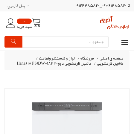
09361485820 _ 09124485820
پنل کاربري
0
سبد خرید
صفحه ی اصلی
/
فروشگاه
/
لوازم شستشو ونظافت
/
ماشین ظرفشویی
/
ماشین ظرفشویی دوو Hana (18 PS)DW-18440