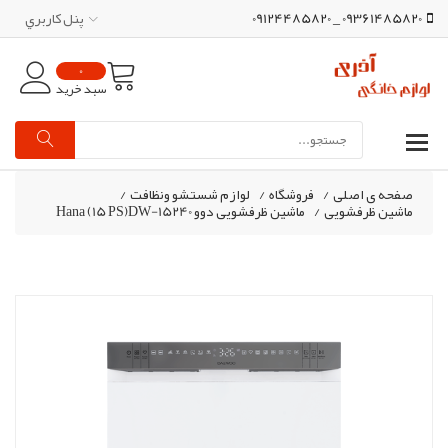
09361485820 _ 09124485820
پنل کاربري
0
سبد خرید
صفحه ی اصلی
/
فروشگاه
/
لوازم شستشو ونظافت
/
ماشین ظرفشویی
/
ماشین ظرفشویی دوو Hana (15 PS)DW-15240