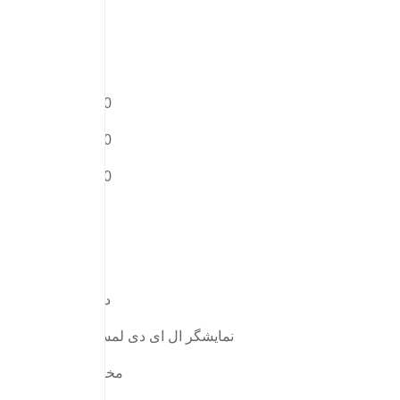
440
190
630
دارد
نمایشگر ال ای دی لمسی
مخفی