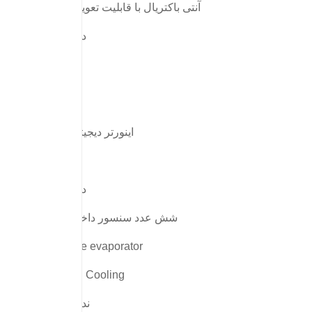
آنتی باکتریال با قابلیت تعویض
دارد
اینورتر دیجیتال
38
دارد
شش عدد سنسور داخلی
one evaporator
3D Cooling
ندارد