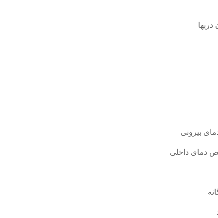
دربها
ای بیرونی
 دمای داخلی
نه