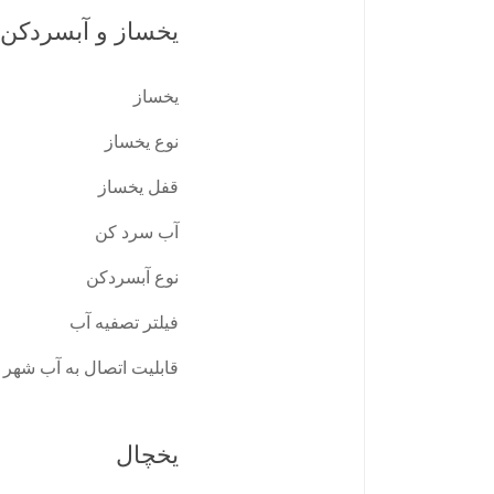
یخساز و آبسردکن
یخساز
نوع یخساز
قفل یخساز
آب سرد کن
نوع آبسردکن
فیلتر تصفیه آب
قابلیت اتصال به آب شهر
یخچال