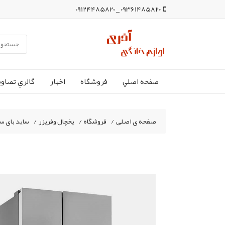
09361485820 _ 09124485820
صفحه اصلي
فروشگاه
اخبار
گالري تصاوي
صفحه ی اصلی
/
فروشگاه
/
یخچال وفریزر
/
ساید بای ساید دوو مدل )SXi20-21