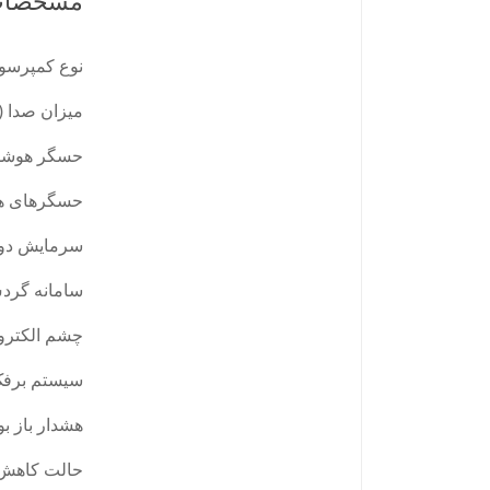
مشخصات
نوع کمپرسو
میزان صدا (db)
حسگر هوشمن
حسگرهای هو
سرمایش دوگ
سامانه گرد
چشم الكترو
سیستم برفک
هشدار باز بو
حالت کاهش