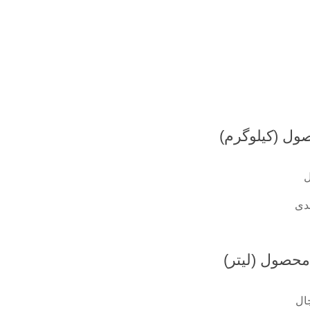
ول (کیلوگرم)
دی
حصول (لیتر)
ال