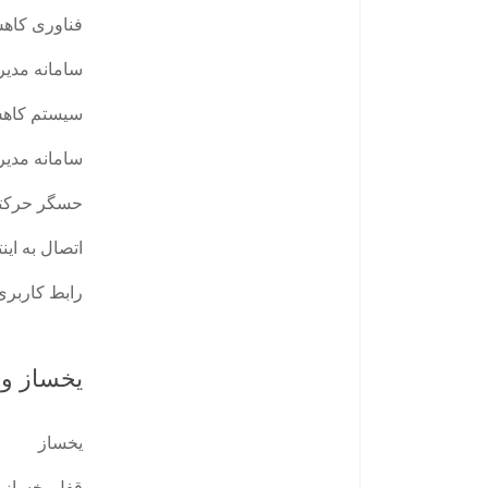
فناوری کا
سامانه مدی
سیستم کاه
سامانه مدی
حسگر حرکت
اتصال به این
رابط کاربری
یخساز و 
یخساز
قفل یخساز