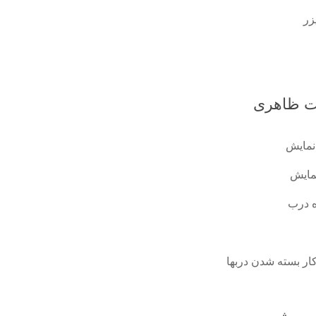
زر
 ظاهری
نمایش
مايش
ه درب
ار بسته شدن دربها