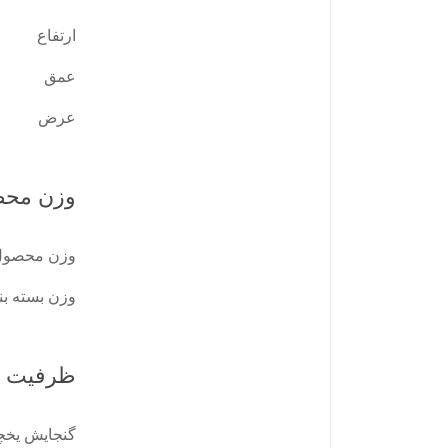
ارتفاع
عمق
عرض
وزن محص
وزن محصول
وزن بسته بن
ظرفیت م
گنجایش یخچ