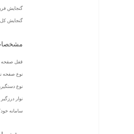
گنجایش فری
گنجایش کل
مشخصات
قفل صفحه 
نوع صفحه ن
نوع دستگیر
نوار درزگیر
سامانه خودک