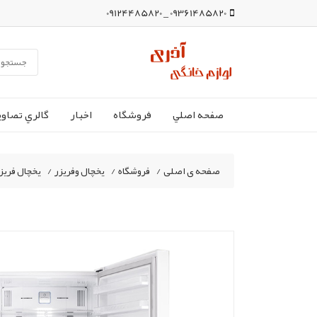
09361485820 _ 09124485820
صفحه اصلي
فروشگاه
اخبار
گالري تصاوي
صفحه ی اصلی
/
فروشگاه
/
یخچال وفریزر
/
یخچال فریزر دوو 28 فوت مدل Mi-31