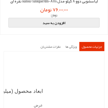
لباسشویی دوو 8 کیلو مدل sunsu (unique)lm-811s نقره ای
76,000,000 تومان
تومان
افزودن به سبد
جزئیات محصول
ویژگی ها
نظرات مشتریان
ابعاد محصول (میلیمت
عرض