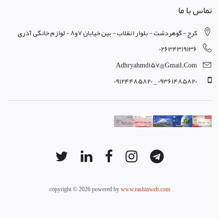
تماس با ما
کرج - گوهردشت - بلوار انقلاب - بین خیابان 7و8 - لوازم خانگی آذری
02634319136
Adhryahmd157@gmail.com
09361485820 _ 09124485820
copyright © 2026 powered by
www.rashinweb.com