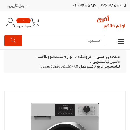
09361485820 _ 09124485820
پنل کاربري
0
سبد خرید
صفحه ی اصلی
/
فروشگاه
/
لوازم شستشو ونظافت
/
ماشین لباسشویی
/
لباسشویی دوو 8 کیلو مدل Sunsu (Unique)LM-811