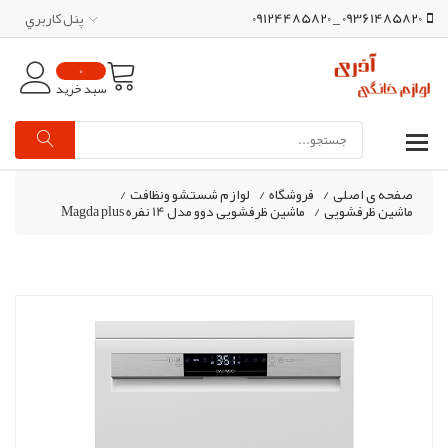
09361485820 _ 09124485820
پنل کاربري
0
سبد خرید
صفحه ی اصلی
/
فروشگاه
/
لوازم شستشو ونظافت
/
ماشین ظرفشویی
/
ماشین ظرفشویی دوو مدل 14 نفره Magda plus