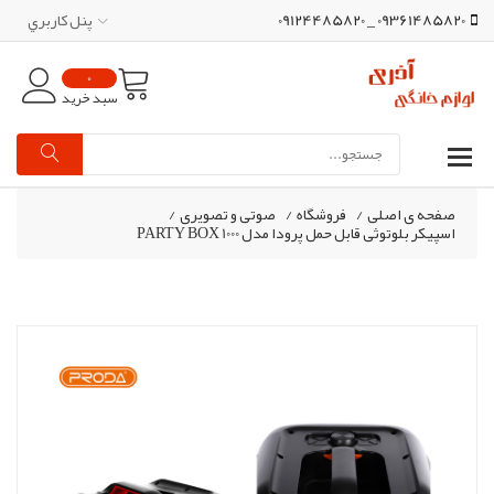
09361485820 _ 09124485820
پنل کاربري
0
سبد خرید
صفحه ی اصلی
/
فروشگاه
/
صوتی و تصویری
/
اسپیکر بلوتوثی قابل حمل پرودا مدل PARTY BOX 1000