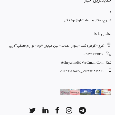
جدیدترین اخبار
1
شروع به کار وب سایت لوازم خانگی...
تماس با ما
کرج - گوهردشت - بلوار انقلاب - بین خیابان 7و8 - لوازم خانگی آذری
02634319136
Adhryahmd157@gmail.com
09361485820 _ 09124485820