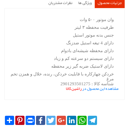
جزئیات محصول
ویژگی ها
نظرات مشتریان
وان موتور ۵۰۰ وات
ظرفیت محفظه ۳ لیتر
جنس بدنه موتور استیل
دارای 4 تیغه استیل ضدزنگ
دارای محفظه شیشه‌ای بادوام
دارای سیستم دو سرعته کم و زیاد
دارای لاستیک ضربه گیر زیر محفظه
خردکن چهارکاره با قابلیت خردکن، رنده، خلال و همزن تخم
مرغ
شناسه کالا : 2901293501275
مشاهده این محصول در
راشین کالا
Share
Pinterest
Print
Facebook
Twitter
Google+
LinkedIn
WhatsApp
Telegram