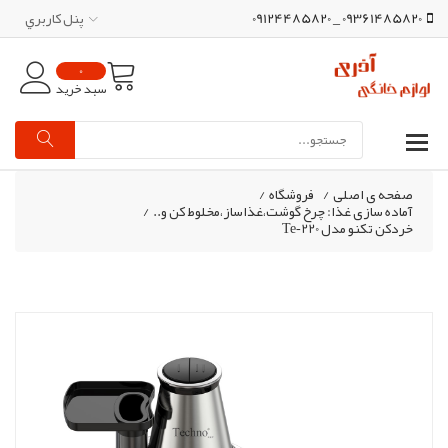
09361485820 _ 09124485820
پنل کاربري
0
سبد خرید
صفحه ی اصلی
/
فروشگاه
/
آماده سازی غذا: چرخ گوشت،غذاساز،مخلوط کن و..
/
خردکن تکنو مدل Te‑220