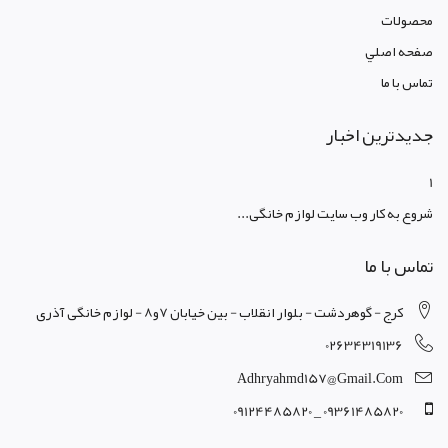
محصولات
صفحه اصلي
تماس با ما
جدیدترین اخبار
1
شروع به کار وب سایت لوازم خانگی...
تماس با ما
کرج - گوهردشت - بلوار انقلاب - بین خیابان 7و8 - لوازم خانگی آذری
02634319136
Adhryahmd157@gmail.com
09361485820 _ 09124485820