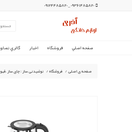
09361485820 _ 09124485820
صفحه اصلي
فروشگاه
اخبار
گالري تصاوي
صفحه ی اصلی
/
فروشگاه
/
نوشیدنی ساز : چای ساز ،قهوه