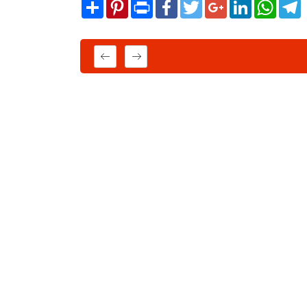
Share
Pinterest
Print
Facebook
Twitter
Google+
LinkedIn
WhatsA
T