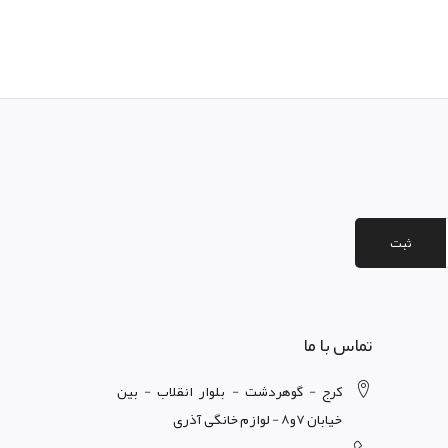
ثبت
تماس با ما
کرج - گوهردشت - بلوار انقلاب - بین
خیابان 7و8 - لوازم خانگی آذری