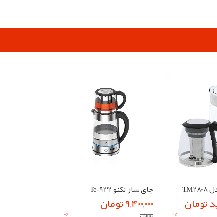
pp
elegram
TM2
چای ساز تکنو Te‑932
د تومان
9,400,000 تومان
0
%
0
%
تومان