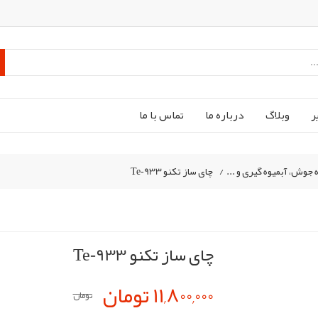
ر
وبلاگ
درباره ما
تماس با ما
 جوش، آبمیوه گیری و ...
/
چای ساز تکنو Te‑933
چای ساز تکنو Te‑933
11,800,000 تومان
تومان