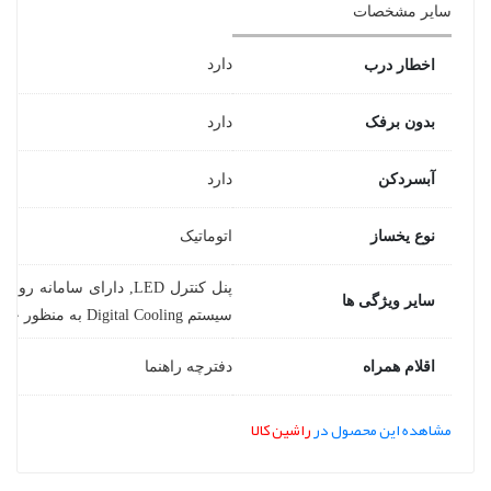
سایر مشخصات
دارد
اخطار درب
بدون برفک
دارد
آبسردکن
دارد
نوع یخساز
اتوماتیک
سایر ویژگی ها
سیستم Digital Cooling به منظور حفظ تازگی مواد غذایی موجود در یخچال مانند روز اول, مجهز به کمپرسورهای نسل جدید کم مصرف
اقلام همراه
دفترچه راهنما
مشاهده این محصول در
راشین کالا