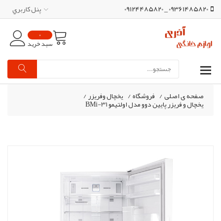
09361485820 _ 09124485820
پنل کاربري
0
سبد خرید
صفحه ی اصلی
/
فروشگاه
/
یخچال وفریزر
/
یخچال و فریزر پایین دوو مدل اولتیمو BMi-31