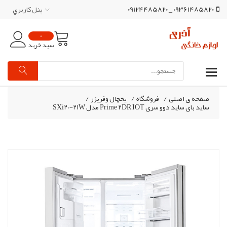
09361485820 _ 09124485820
پنل کاربري
0
سبد خرید
صفحه ی اصلی
/
فروشگاه
/
یخچال وفریزر
/
ساید بای‌ ساید دوو سری Prime 2DR IOT مدل SXi20-21W