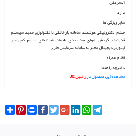
آبسردکن
دارد
سایر ویژگی ها
چشم الكترونیكی هوشمند, سامانه بار خانگی با تکنولوژی جدید, سيستم
قدرتمند گردش هوای سه بعدی, طبقات شیشه‌ای مقاوم, کمپرسور
اینورتر دیجیتال, مجهز به سامانه سرمایش فلزی
اقلام همراه
دفترچه راهنما
مشاهده این محصول در
راشین کالا
Share
Pinterest
Print
Facebook
Twitter
Google+
LinkedIn
WhatsApp
Telegram