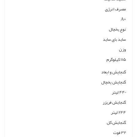
مصرف انرژی
+A
نوع یخچال
ساید بای ساید
وزن
115 کیلوگرم
گنجایش و ابعاد
گنجایش یخچال
440 لیتر
گنجایش فریزر
244 لیتر
گنجایش کل
32 فوت