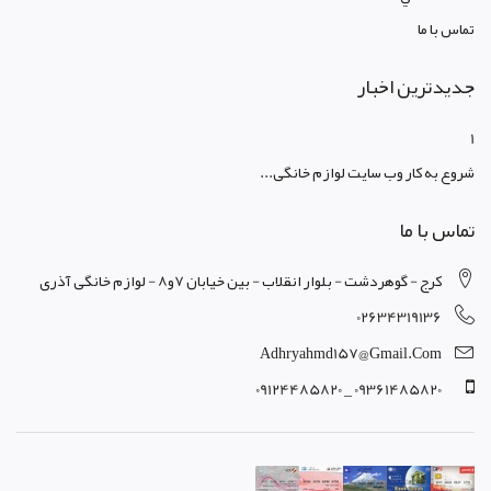
تماس با ما
جدیدترین اخبار
1
شروع به کار وب سایت لوازم خانگی...
تماس با ما
کرج - گوهردشت - بلوار انقلاب - بین خیابان 7و8 - لوازم خانگی آذری
02634319136
Adhryahmd157@gmail.com
09361485820 _ 09124485820