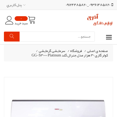
09361485820 _ 09124485820
پنل کاربري
0
سبد خرید
صفحه ی اصلی
/
فروشگاه
/
سرمایشی گرمایشی
/
کولر گازی 30 هزار مدل جنرال گلد GG-S30000 Platinum