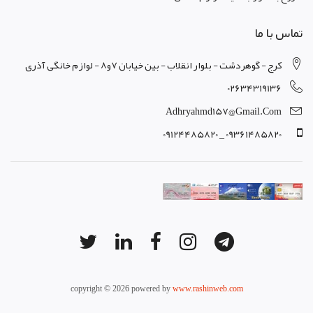
تماس با ما
کرج - گوهردشت - بلوار انقلاب - بین خیابان 7و8 - لوازم خانگی آذری
02634319136
Adhryahmd157@gmail.com
09361485820 _ 09124485820
copyright © 2026 powered by
www.rashinweb.com