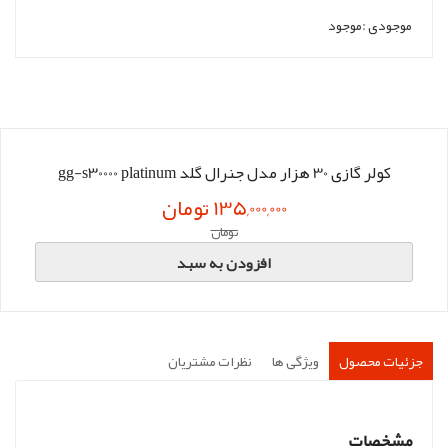
موجودی :
موجود
کولر گازی 30 هزار مدل جنرال گلد gg-s30000 platinum
135,000,000 تومان
تومان
افزودن به سبد
جزئیات محصول
ویژگی ها
نظرات مشتریان
مشخصات